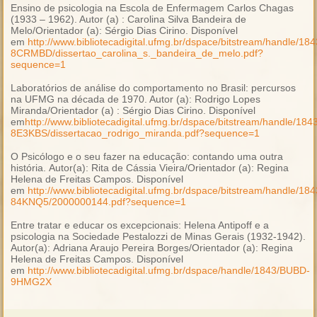
Ensino de psicologia na Escola de Enfermagem Carlos Chagas
(1933 – 1962). Autor (a) : Carolina Silva Bandeira de
Melo/Orientador (a): Sérgio Dias Cirino. Disponível
em
http://www.bibliotecadigital.ufmg.br/dspace/bitstream/handle/1
8CRMBD/dissertao_carolina_s._bandeira_de_melo.pdf?
sequence=1
Laboratórios de análise do comportamento no Brasil: percursos
na UFMG na década de 1970. Autor (a): Rodrigo Lopes
Miranda/Orientador (a) : Sérgio Dias Cirino. Disponível
em
http://www.bibliotecadigital.ufmg.br/dspace/bitstream/handle/18
8E3KBS/dissertacao_rodrigo_miranda.pdf?sequence=1
O Psicólogo e o seu fazer na educação: contando uma outra
história.
Autor(a): Rita de Cássia Vieira/Orientador (a): Regina
Helena de Freitas Campos. Disponível
em
http://www.bibliotecadigital.ufmg.br/dspace/bitstream/handle/18
84KNQ5/2000000144.pdf?sequence=1
Entre tratar e educar os excepcionais: Helena Antipoff e a
psicologia na Sociedade Pestalozzi de Minas Gerais (1932-1942).
Autor(a): Adriana Araujo Pereira Borges/Orientador (a): Regina
Helena de Freitas Campos. Disponível
em
http://www.bibliotecadigital.ufmg.br/dspace/handle/1843/BUBD-
9HMG2X