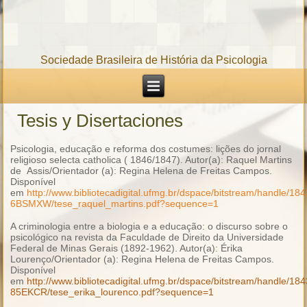
Sociedade Brasileira de História da Psicologia
Tesis y Disertaciones
Psicologia, educação e reforma dos costumes: lições do jornal
religioso selecta catholica ( 1846/1847). Autor(a): Raquel Martins
de Assis/Orientador (a): Regina Helena de Freitas Campos.
Disponível
em
http://www.bibliotecadigital.ufmg.br/dspace/bitstream/handle/18
6BSMXW/tese_raquel_martins.pdf?sequence=1
A criminologia entre a biologia e a educação: o discurso sobre o
psicológico na revista da Faculdade de Direito da Universidade
Federal de Minas Gerais (1892-1962). Autor(a): Érika
Lourenço/Orientador (a): Regina Helena de Freitas Campos.
Disponível
em
http://www.bibliotecadigital.ufmg.br/dspace/bitstream/handle/18
85EKCR/tese_erika_lourenco.pdf?sequence=1