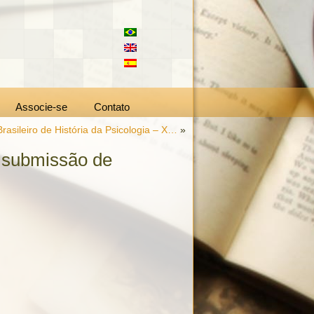
Associe-se
Contato
asileiro de História da Psicologia – X…
»
a submissão de