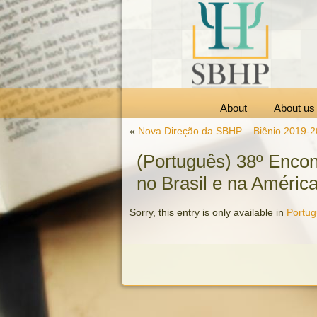
About
About us
«
Nova Direção da SBHP – Biênio 2019-
(Português) 38º Encont
no Brasil e na América
Sorry, this entry is only available in
Portu