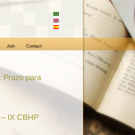
Join
Contact
: Prazo para
a – IX CBHP