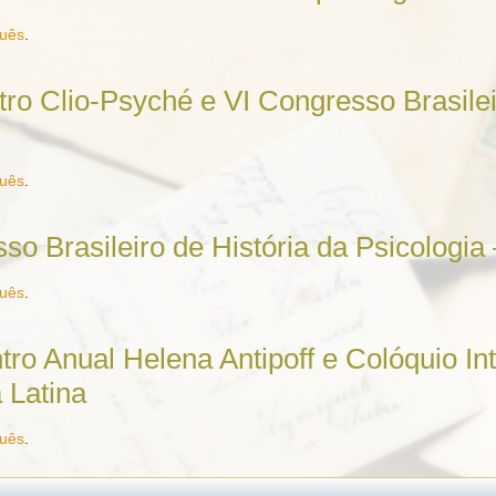
guês
.
ro Clio-Psyché e VI Congresso Brasilei
guês
.
so Brasileiro de História da Psicologi
guês
.
ro Anual Helena Antipoff e Colóquio In
 Latina
guês
.