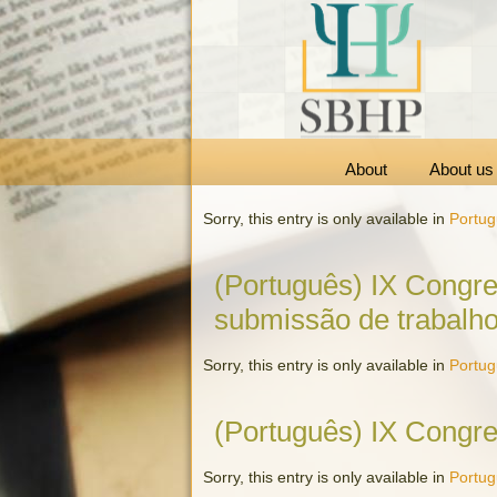
About
About us
Sorry, this entry is only available in
Portu
(Português) IX Congres
submissão de trabalho
Sorry, this entry is only available in
Portu
(Português) IX Congre
Sorry, this entry is only available in
Portu